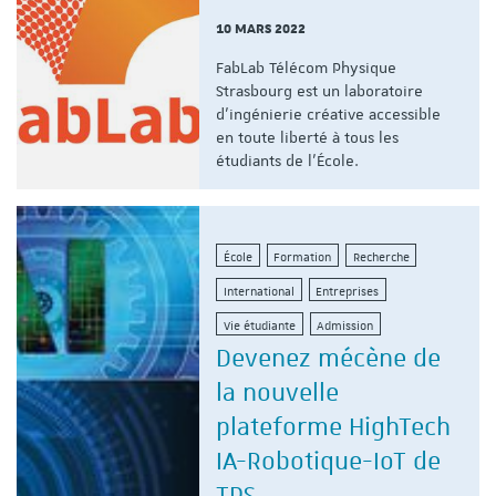
10 MARS 2022
FabLab Télécom Physique
Strasbourg est un laboratoire
d’ingénierie créative accessible
en toute liberté à tous les
étudiants de l’École.
École
Formation
Recherche
International
Entreprises
Vie étudiante
Admission
Devenez mécène de
la nouvelle
plateforme HighTech
IA-Robotique-IoT de