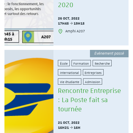
2020
26 OCT. 2022
17H45
19H15
Amphi A207
Événement passé
École
Formation
Recherche
International
Entreprises
Vie étudiante
Admission
Rencontre Entreprise
: La Poste fait sa
tournée
21 OCT. 2022
16H21
16H