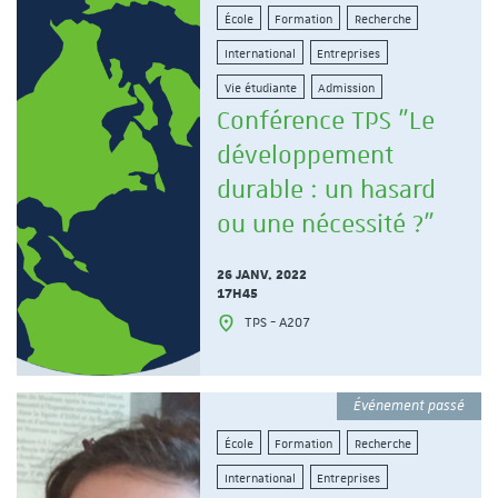
École
Formation
Recherche
International
Entreprises
Vie étudiante
Admission
Conférence TPS "Le
développement
durable : un hasard
ou une nécessité ?"
26 JANV. 2022
17H45
TPS - A207
Événement passé
École
Formation
Recherche
International
Entreprises