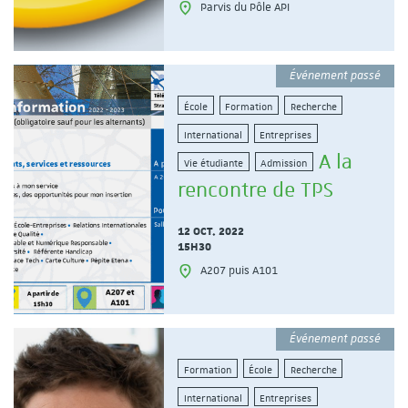
Parvis du Pôle API
Événement passé
École
Formation
Recherche
International
Entreprises
A la
Vie étudiante
Admission
rencontre de TPS
12 OCT. 2022
15H30
A207 puis A101
Événement passé
Formation
École
Recherche
International
Entreprises