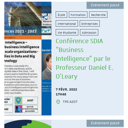
Événement passé
École
Formation
Recherche
International
Entreprises
Vie étudiante
Admission
Conférence SDIA
"Business
Intelligence" par le
Professeur Daniel E.
O'Leary
7 FÉVR. 2022
17H45
TPS A207
Événement passé