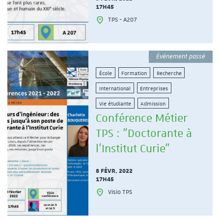
17H45
TPS - A207
Événement passé
École
Formation
Recherche
International
Entreprises
Vie étudiante
Admission
Conférence Métier
TPS : "Doctorante à
l'Institut Curie"
8 FÉVR. 2022
17H45
Visio TPS