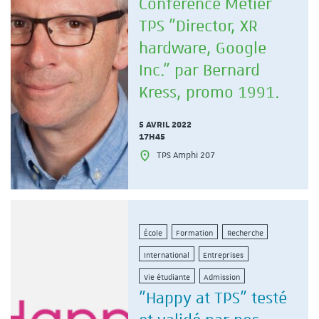
Conférence Métier
TPS "Director, XR
hardware, Google
Inc." par Bernard
Kress, promo 1991.
5 AVRIL 2022
17H45
TPS Amphi 207
École
Formation
Recherche
International
Entreprises
Vie étudiante
Admission
"Happy at TPS" testé