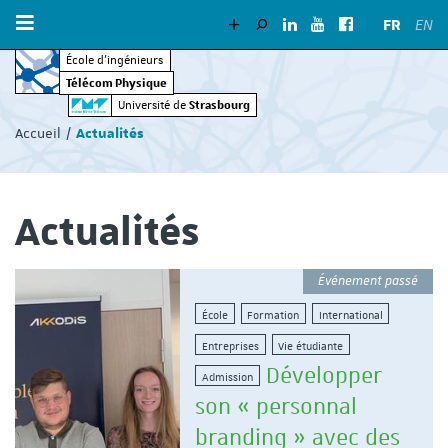
FR
EN
École d’ingénieurs
Télécom Physique
Vous
Strasbourg
Université de
êtes
Accueil
Actualités
ici
:
Actualités
Événement passé
École
Formation
International
Entreprises
Vie étudiante
Développer
Admission
son « personnal
branding » avec des