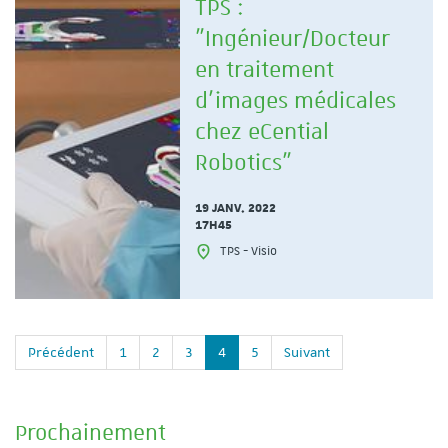
TPS :
"Ingénieur/Docteur
en traitement
d'images médicales
chez eCential
Robotics"
19 JANV. 2022
17H45
TPS - Visio
Précédent
1
2
3
4
5
Suivant
Prochainement