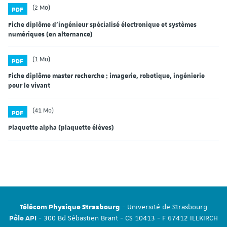
(2 Mo)
PDF
Fiche diplôme d'ingénieur spécialisé électronique et systèmes
numériques (en alternance)
(1 Mo)
PDF
Fiche diplôme master recherche : imagerie, robotique, ingénierie
pour le vivant
(41 Mo)
PDF
Plaquette alpha (plaquette élèves)
- Université de Strasbourg
Télécom Physique Strasbourg
- 300 Bd Sébastien Brant - CS 10413 - F 67412 ILLKIRCH
Pôle API