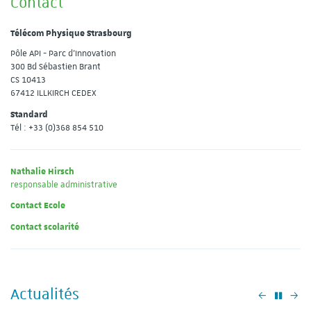
Contact
Télécom Physique Strasbourg
Pôle API - Parc d'Innovation
300 Bd Sébastien Brant
CS 10413
67412 ILLKIRCH CEDEX
Standard
Tél : +33 (0)368 854 510
Nathalie Hirsch
responsable administrative
Contact Ecole
Contact scolarité
Actualités
Précéden
Su