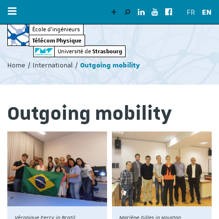
FR
EN
École d’ingénieurs
Télécom Physique
Vous
Strasbourg
Université de
êtes
Home
International
Outgoing mobility
ici
:
Outgoing mobility
Marlène Gilles in Houston
Véronique Ferry in Brazil