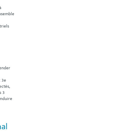
à
ensemble
riels
hender
t 3e
ectés,
s 3
onduire
nal