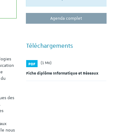
Agenda complet
Téléchargements
logies
(1 Mo)
PDF
ication
ce
Fiche diplôme Informatique et Réseaux
 du
ques des
,
es
eaux
lle nous