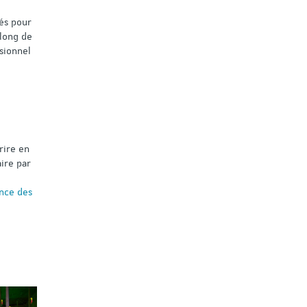
més pour
 long de
sionnel
rire en
ire par
nce des