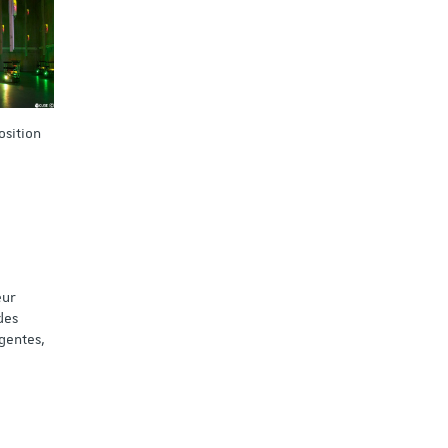
osition
eur
des
igentes,