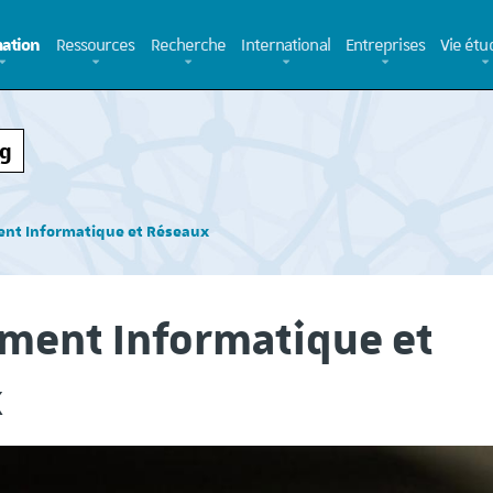
ation
Ressources
Recherche
International
Entreprises
Vie étu
rg
nt Informatique et Réseaux
ment Informatique et
x
Campagne de recrutement
Elle vient de sortir, 