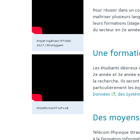
Pour réussir dans un co
maîtriser plusieurs lang
leurs formations (stage
du secteur en 2e année,
Projet ingénieur RT-INOC
2017 / Strataggem
Une formati
Les étudiants désireux 
2e année et 3e année e
la recherche. Ils seron
particulièrement les é
Données
,
des Systè
Plateforme FIT IoT-LAB
Des moyens 
Télécom Physique Stras
à la formation Informa