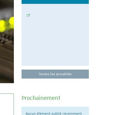
 de
propose un
épreuves
Participez à 
préparation 
11 juin de 18
Toutes les actualités
Prochainement
Aucun élément publié récemment