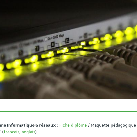
des enseignants-chercheurs
notre nouvelle vidéo
(session synchronisée 2024)
présentation !!
Profil Enseignement : Informatique
Publication au 22 février 2024
:
Fiche diplôme
/ Maquette pédagogique
ôme Informatique & réseaux
 (
français
,
anglais
)