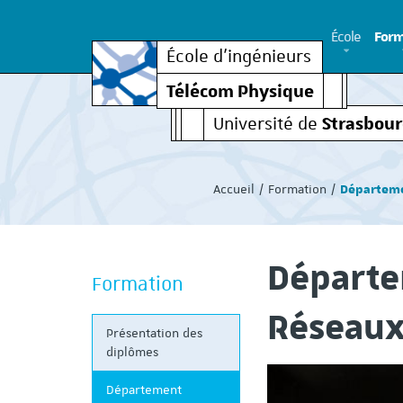
École
Form
École d’ingénieurs
Télécom Physique
Strasbou
Université de
Vous
êtes
Accueil
Formation
Départeme
ici
:
Départe
Formation
Réseau
Présentation des
diplômes
Département