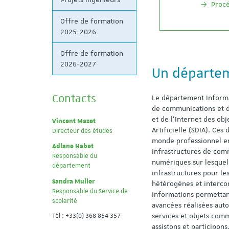
Procé
Offre de formation
2025-2026
Offre de formation
2026-2027
Un départeme
Contacts
Le département Informa
de communications et d
et de l’Internet des obj
Vincent Mazet
Artificielle (SDIA). Ce
Directeur des études
monde professionnel en
Adlane Habet
infrastructures de comm
Responsable du
numériques sur lesquels
département
infrastructures pour le
Sandra Muller
hétérogènes et intercon
Responsable du Service de
informations permettan
scolarité
avancées réalisées auto
services et objets comm
Tél : +33(0) 368 854 357
assistons et participons