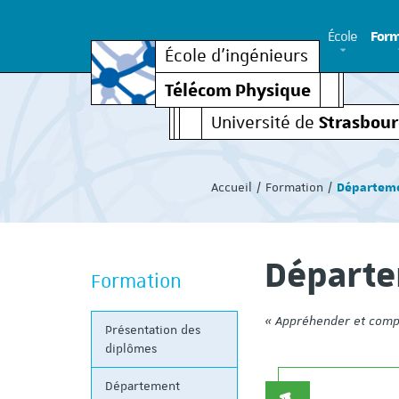
École
Form
École d’ingénieurs
Télécom Physique
Strasbou
Université de
Vous
êtes
Accueil
Formation
Départem
ici
:
Départe
Formation
« Appréhender et compr
Présentation des
diplômes
Département