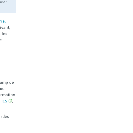
ure :
rie,
ivant,
 les
e
champ de
ue.
ormation
,
ICS
,
ordés