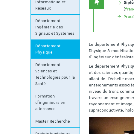
Informatique et
Dipl
Réseaux
(
fran
Procé
Département
Ingénierie des
Signaux et Systèmes
Le département Physiqu
Département
Physique & modélisation
Physique
d’ingénieur généraliste
Département
Le département Physiqu
Sciences et
et des sciences quanti
Technologies pour la
allant de l’échelle ma
Santé
enseignements associés 
niveau du tronc commun 
Formation
travers un enseignemen
d'ingénieurs en
rayonnement et image, ..
alternance
supraconductivité, holo
Master Recherche
Projets ingénieurs