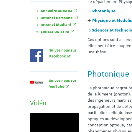
Le département Physiqu
Annuaire UNISTRA
→
Photonique
Intranet Personnel
→
Physique et Modélis
Intranet Etudiant
→
Sciences et Technol
ERNEST UNISTRA
Ces options sont access
elles peut être couplée
Suivez nous sur
une thèse.
Facebook
Photonique
Suivez nous sur
YouTube
La photonique regroupe 
de la lumière (photon).
des ingénieurs maîtrisa
Vidéo
propagation et de déte
particulier celle du la
optiques au développem
conception optique, ces
phénomènes physiques 