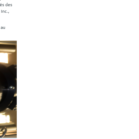
vés des
Inc.,
 au