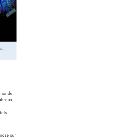
etit
u monde
mbreux
iels
epose sur