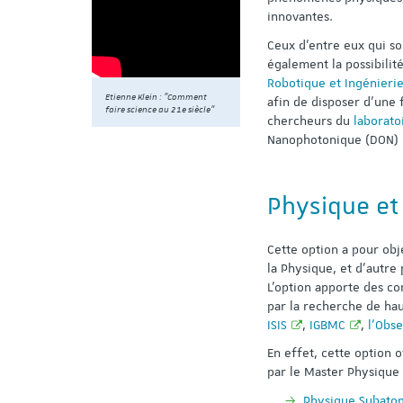
innovantes.
Ceux d’entre eux qui s
également la possibilit
Robotique et Ingénierie
Etienne Klein : "Comment
afin de disposer d’une 
faire science au 21e siècle"
chercheurs du
laborato
Nanophotonique (DON) d
Physique et
Cette option a pour obj
la Physique, et d’autre 
L’option apporte des c
par la recherche de hau
ISIS
,
IGBMC
,
l'Obs
En effet, cette option 
par le Master Physique 
Physique Subatom