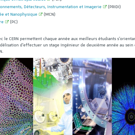
onnements, Détecteurs, Instrumentation et Imagerie
(PRIDI)
ée et Nanophysique
(MCN)
re
(PC)
vec le CERN permettent chaque année aux meilleurs étudiants s’orienta
odélisation d’effectuer un stage Ingénieur de deuxième année au sein
N.