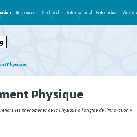
ation
Ressources
Recherche
International
Entreprises
Vie étu
rg
ent Physique
ment Physique
endre les phénomènes de la Physique à l’origine de l’innovation »
Campagne de recrutement
Elle vient de sortir, 