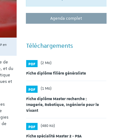
Agenda complet
Téléchargements
TP en
e de
(2 Mo)
PDF
, et du
Fiche diplôme filière généraliste
ntique
ues et
(1 Mo)
PDF
Fiche diplôme Master recherche :
ies
Imagerie, Robotique, Ingénierie pour le
Vivant
e
ogies
r de
(480 Ko)
PDF
Fiche spécialité Master 2 - PSA