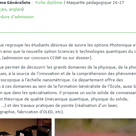
:
Fiche diplôme
/ Maquette pédagogique 26-27
ôme Généraliste
des enseignants-chercheurs
notre nouvelle vidéo
çais
,
anglais
)
(session synchronisée 2024)
présentation !!
dure d’admission
Profil Enseignement : Informatique
Publication au 22 février 2024
e regroupe les étudiants désireux de suivre les options Photonique e
 ainsi que la nouvelle option Sciences & technologies quantiques du 
, (admission sur concours CCINP ou sur dossier).
e permet de découvrir les grands domaines de la physique, de la ph
ques, à la source de l’innovation et de la compréhension des phénomè
croscopique à l’échelle nanométrique. Ce département offre des
à ces domaines au sein de la formation Généraliste de l’École, aussi 
que dans les spécialisations. Il propose un socle solide de connaissa
t théorique de qualité (mécanique quantique, physique du solide,
.) et des travaux pratiques de pointe (réalisation d’un laser,
graphie, fabrication d’OLED, etc).