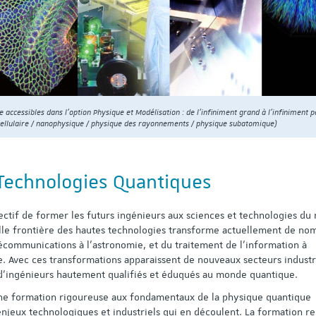
 accessibles dans l'option Physique et Modélisation : de l’infiniment grand à l'infiniment p
cellulaire / nanophysique / physique des rayonnements / physique subatomique)
 Technologies Quantiques
ectif de former les futurs ingénieurs aux sciences et technologies d
lle frontière des hautes technologies transforme actuellement de no
écommunications à l’astronomie, et du traitement de l’information à
lle. Avec ces transformations apparaissent de nouveaux secteurs industr
e d’ingénieurs hautement qualifiés et éduqués au monde quantique.
ne formation rigoureuse aux fondamentaux de la physique quantique
njeux technologiques et industriels qui en découlent. La formation r