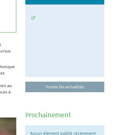
 de
propose un
épreuves
Participez à 
préparation 
11 juin de 18
t
cursus
otonique
nes
bien au
Toutes les actualités
nces à
Prochainement
Aucun élément publié récemment