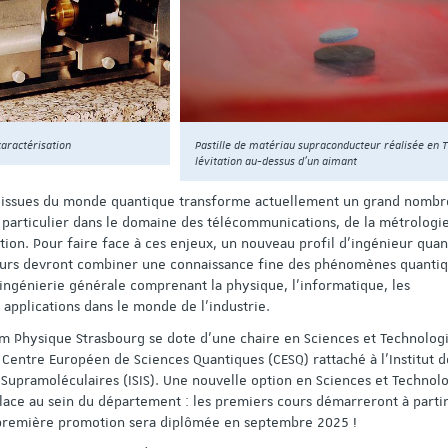
caractérisation
Pastille de matériau supraconducteur réalisée en 
lévitation au-dessus d’un aimant
s issues du monde quantique transforme actuellement un grand nombr
n particulier dans le domaine des télécommunications, de la métrologie
tion. Pour faire face à ces enjeux, un nouveau profil d’ingénieur qua
nieurs devront combiner une connaissance fine des phénomènes quantiq
ingénierie générale comprenant la physique, l’informatique, les
applications dans le monde de l’industrie.
om Physique Strasbourg se dote d’une chaire en Sciences et Technolog
Centre Européen de Sciences Quantiques (CESQ) rattaché à l’Institut d
 Supramoléculaires (ISIS). Une nouvelle option en Sciences et Technol
lace au sein du département : les premiers cours démarreront à parti
 première promotion sera diplômée en septembre 2025 !