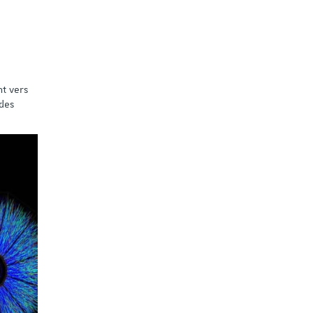
nt vers
 des