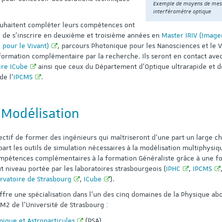
Exemple de moyens de mes
interféromètre optique
ouhaitent compléter leurs compétences ont
é de s’inscrire en deuxième et troisième années en
Master IRIV (Image
 pour le Vivant)
, parcours Photonique pour les Nanosciences et le V
formation complémentaire par la recherche. Ils seront en contact avec
ire ICube
ainsi que ceux du Département d’Optique ultrarapide et d
e l’
IPCMS
.
 Modélisation
ectif de former des ingénieurs qui maîtriseront d’une part un large 
part les outils de simulation nécessaires à la modélisation multiphysiq
ompétences complémentaires à la formation Généraliste grâce à une f
t niveau portée par les laboratoires strasbourgeois (
IPHC
,
IPCMS
ervatoire de Strasbourg
,
ICube
).
offre une spécialisation dans l'un des cinq domaines de la Physique ab
M2 de l’Université de Strasbourg :
ique et Astroparticules
(PSA)