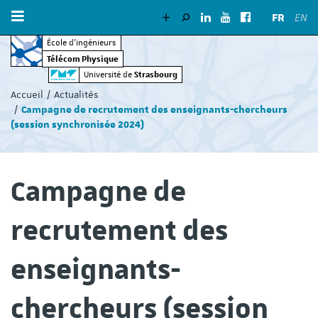
FR
EN
École d’ingénieurs
Télécom Physique
Vous
Strasbourg
Université de
êtes
Accueil
Actualités
ici
Campagne de recrutement des enseignants-chercheurs
:
(session synchronisée 2024)
Campagne de
recrutement des
enseignants-
chercheurs (session