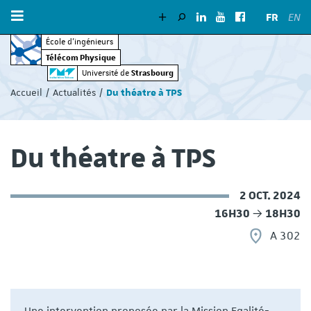
FR
EN
École d’ingénieurs
Télécom Physique
Vous
Strasbourg
Université de
êtes
Accueil
Actualités
Du théatre à TPS
ici
:
Du théatre à TPS
2 OCT. 2024
16H30
18H30
A 302