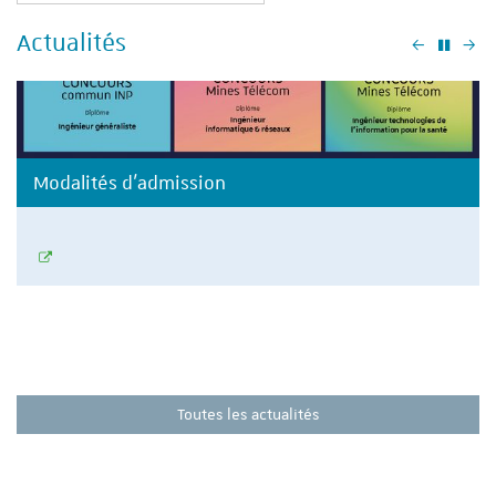
Actualités
Précéden
Su
Modalités d'admission
Toutes les actualités