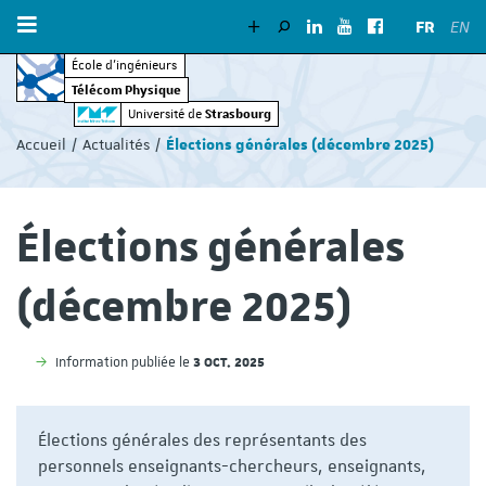
FR
EN
École d’ingénieurs
Télécom Physique
Vous
Strasbourg
Université de
êtes
Accueil
Actualités
Élections générales (décembre 2025)
ici
:
Élections générales
(décembre 2025)
3 OCT. 2025
Information publiée le
Élections générales des représentants des
personnels enseignants-chercheurs, enseignants,