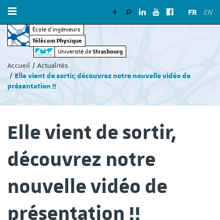
FR
EN
École d’ingénieurs
Télécom Physique
Vous
Strasbourg
Université de
êtes
Accueil
Actualités
ici
Elle vient de sortir, découvrez notre nouvelle vidéo de
:
présentation !!
Elle vient de sortir,
découvrez notre
nouvelle vidéo de
présentation !!