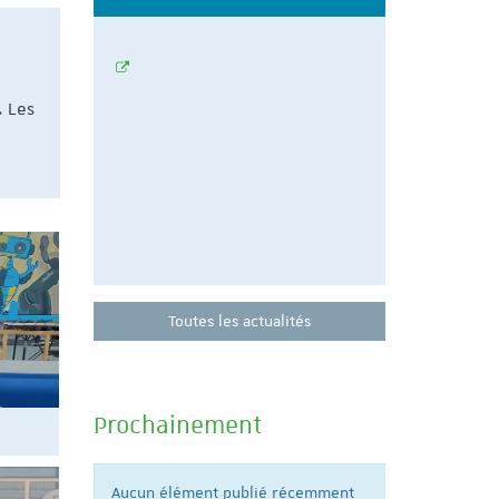
 de
propose un
épreuves
. Les
Participez à 
préparation 
11 juin de 18
Toutes les actualités
Prochainement
Aucun élément publié récemment