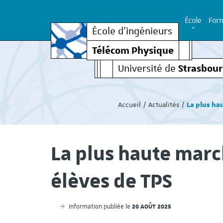
École
Form
École d’ingénieurs
Télécom Physique
Strasbou
Université de
Vous
êtes
Accueil
Actualités
La plus ha
ici
:
La plus haute mar
élèves de TPS
20 AOÛT 2025
Information publiée le