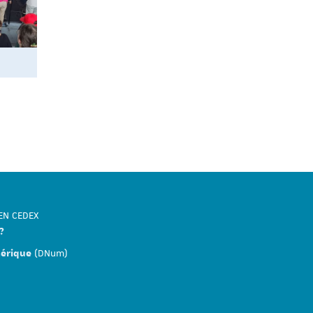
DEN CEDEX
?
(DNum)
mérique