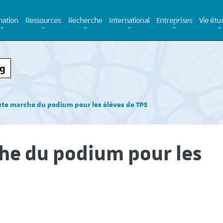
ation
Ressources
Recherche
International
Entreprises
Vie étu
rg
ute marche du podium pour les élèves de TPS
che du podium pour les
Campagne de recrutement
Elle vient de sortir, 