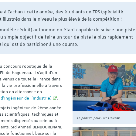
des enseignants-chercheurs
notre nouvelle vidéo
 à Cachan : cette année, des étudiants de TPS (spécialité
(session synchronisée 2024)
présentation !!
llustrés dans le niveau le plus élevé de la compétition !
n modèle réduit) autonome en étant capable de suivre une piste
Profil Enseignement : Informatique
Publication au 22 février 2024
du simple objectif de faire un tour de piste le plus rapidement
nal qui est de participer à une course.
au concours robotique de la
II de Haguenau. Il s’agit d’un
 venus de toute la France dans
 la vie professionnelle à travers
tion en alternance en
s d'Ingénieur de l'Industrie)
.
projets ingénieur de 2ème année.
 scientifiques, techniques et
Le podium pour Loïc LIENERE
ements dispensés au sein ou à
udiants, Sid Ahmed BENBOURENANE
icule fonctionnel, basé sur la