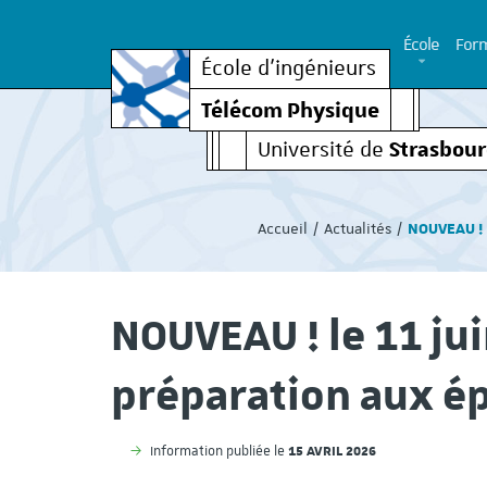
École
Form
École d’ingénieurs
Télécom Physique
Strasbou
Université de
Vous
êtes
Accueil
Actualités
NOUVEAU ! 
ici
:
NOUVEAU ! le 11 ju
préparation aux é
15 AVRIL 2026
Information publiée le