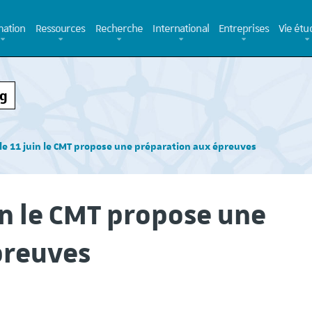
ation
Ressources
Recherche
International
Entreprises
Vie étu
rg
le 11 juin le CMT propose une préparation aux épreuves
in le CMT propose une
preuves
Campagne de recrutement
Elle vient de sortir, 