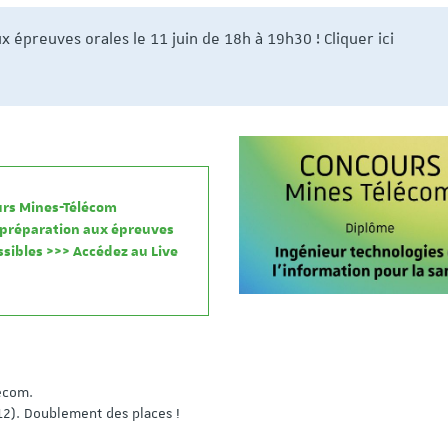
des enseignants-chercheurs
notre nouvelle vidéo
x épreuves orales le 11 juin de 18h à 19h30 ! Cliquer ici
(session synchronisée 2024)
présentation !!
Profil Enseignement : Informatique
Publication au 22 février 2024
ours Mines-Télécom
e préparation aux épreuves
ssibles >>> Accédez au Live
écom.
12). Doublement des places !