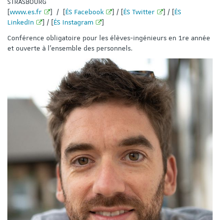
STRASBOURG
[
www.es.fr
] / [
ÉS Facebook
] / [
ÉS Twitter
] / [
ÉS
LinkedIn
] / [
ÉS Instagram
]
Conférence obligatoire pour les élèves-ingénieurs en 1re année
et ouverte à l'ensemble des personnels.