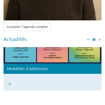
Consulter l'agenda complet
Actualités
Précéden
Su
Modalités d'admission