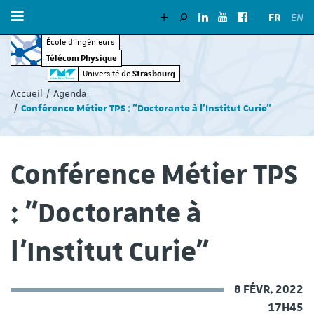
FR
EN
École d’ingénieurs
Télécom Physique
Vous
Strasbourg
Université de
êtes
Accueil
Agenda
ici
Conférence Métier TPS : "Doctorante à l'Institut Curie"
:
Conférence Métier TPS
: "Doctorante à
l'Institut Curie"
8 FÉVR. 2022
17H45