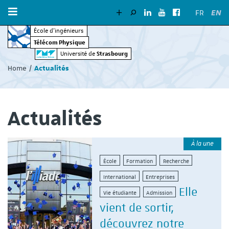
EN
FR
École d’ingénieurs
Télécom Physique
Vous
Strasbourg
Université de
êtes
Home
Actualités
ici
:
Actualités
À la une
École
Formation
Recherche
International
Entreprises
Elle
Vie étudiante
Admission
vient de sortir,
découvrez notre