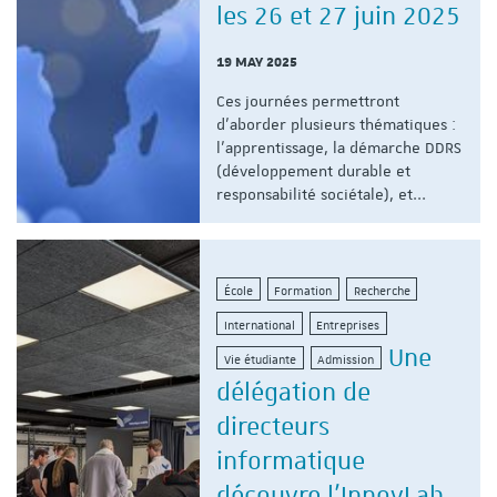
les 26 et 27 juin 2025
19 MAY 2025
Ces journées permettront
d'aborder plusieurs thématiques :
l'apprentissage, la démarche DDRS
(développement durable et
responsabilité sociétale), et...
École
Formation
Recherche
International
Entreprises
Une
Vie étudiante
Admission
délégation de
directeurs
informatique
découvre l'InnovLab