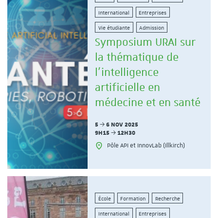
International
Entreprises
Vie étudiante
Admission
Symposium URAI sur
la thématique de
l'intelligence
artificielle en
médecine et en santé
5
6 NOV 2025
9H15
12H30
Pôle API et InnovLab (Illkirch)
École
Formation
Recherche
International
Entreprises