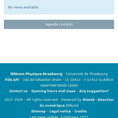
No news available.
Agenda complet
- Université de Strasbourg
Télécom Physique Strasbourg
- 300 Bd Sébastien Brant - CS 10413 - F 67412 ILLKIRCH
Pôle API
GRAFFENSTADEN CEDEX
-
-
Contact us
Opening hours and maps
Any suggestion?
2017-2026 - All rights reserved - Powered by
DCWeb - Direction
(DNum)
du numérique
-
-
Sitemap
Legal notice
Credits
Last page update: 3 February 2023