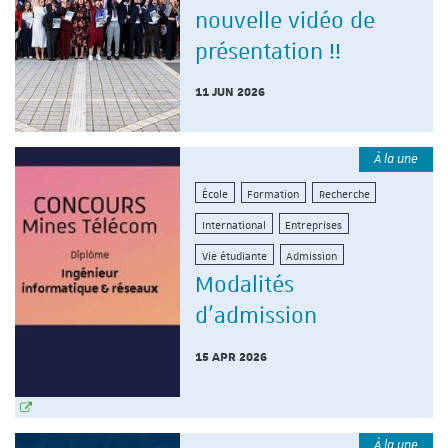
nouvelle vidéo de
présentation !!
11 JUN 2026
À la une
École
Formation
Recherche
International
Entreprises
Vie étudiante
Admission
Modalités
d'admission
15 APR 2026
À la une