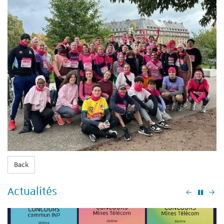
Back
Actualités
Précéden
Su