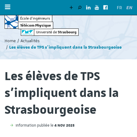
EN
FR
École d’ingénieurs
Télécom Physique
Vous
Strasbourg
Université de
êtes
Home
Actualités
ici
Les élèves de TPS s'impliquent dans la Strasbourgeoise
:
Les élèves de TPS
s'impliquent dans la
Strasbourgeoise
4 NOV 2025
Information publiée le