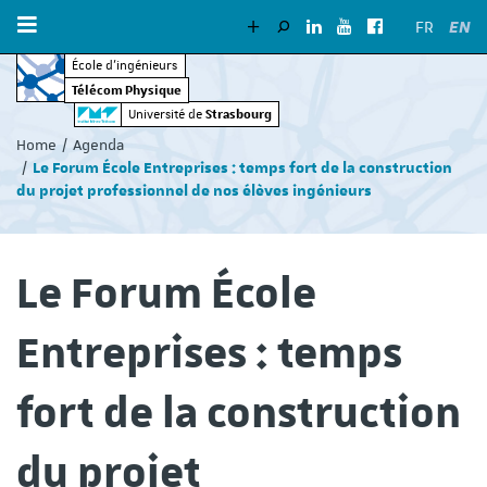
EN
FR
École d’ingénieurs
Télécom Physique
Vous
Strasbourg
Université de
êtes
Home
Agenda
ici
Le Forum École Entreprises : temps fort de la construction
:
du projet professionnel de nos élèves ingénieurs
Le Forum École
Entreprises : temps
fort de la construction
du projet