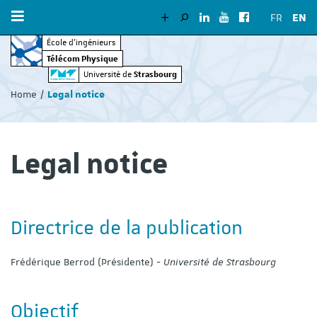
FR
EN
École d’ingénieurs
Télécom Physique
Vous
Strasbourg
Université de
êtes
Home
Legal notice
ici
:
Legal notice
Directrice de la publication
Frédérique Berrod (Présidente) -
Université de Strasbourg
Objectif