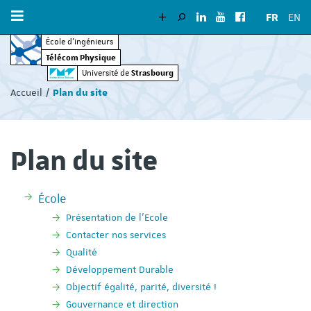
FR
EN
École d’ingénieurs
Télécom Physique
Vous
Strasbourg
Université de
êtes
Accueil
Plan du site
ici
:
Plan du site
École
Présentation de l'Ecole
Contacter nos services
Qualité
Développement Durable
Objectif égalité, parité, diversité !
Gouvernance et direction