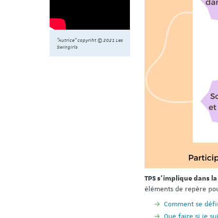
"Autrice" copyriht © 2021 Les
Swingirls
TPS s'implique dans la
éléments de repère pou
Comment se défini
Que faire si je s