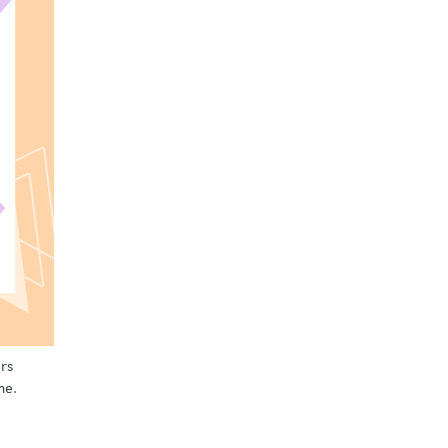
rs
me.