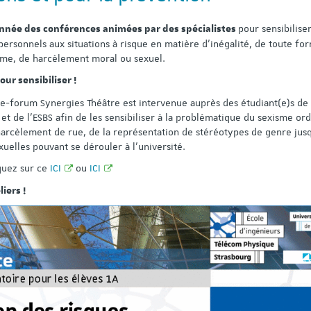
des enseignants-chercheurs
notre nouvelle vidéo
(session synchronisée 2024)
présentation !!
pour sensibiliser
nnée des conférences animées par des spécialistes
personnels aux situations à risque en matière d'inégalité, de toute fo
isme, de harcèlement moral ou sexuel.
Profil Enseignement : Informatique
ur sensibiliser !
Publication au 22 février 2024
e-forum Synergies Théâtre est intervenue auprès des étudiant(e)s de
t de l’ESBS afin de les sensibiliser à la problématique du sexisme ord
harcèlement de rue, de la représentation de stéréotypes de genre jus
xuelles pouvant se dérouler à l'université.
iquez sur ce
ICI
ou
ICI
iers !