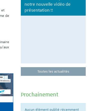
 de
propose un
épreuves
 et
rme de
Participez à 
préparation 
11 juin de 18
inaire
qu’aux
Toutes les actualités
Prochainement
Aucun élément publié récemment