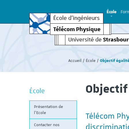
École
Form
École d’ingénieurs
Télécom Physique
Strasbou
Université de
Vous
êtes
Accueil
École
Objectif égalité
ici
:
Objectif 
École
Présentation de
l'Ecole
Télécom Phy
discriminati
Contacter nos