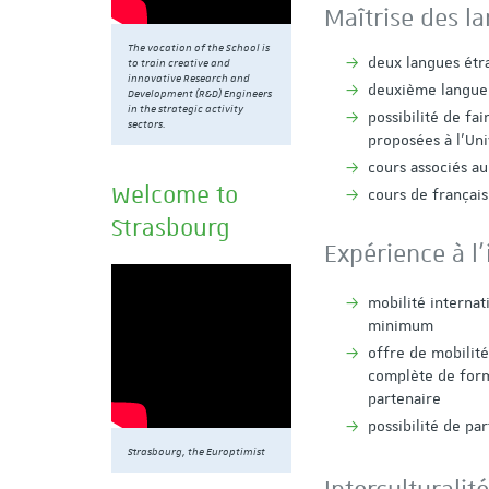
Maîtrise des l
The vocation of the School is
deux langues étra
to train creative and
innovative Research and
deuxième langue 
Development (R&D) Engineers
in the strategic activity
possibilité de fa
sectors.
proposées à l'Uni
cours associés au
Welcome to
cours de français
Strasbourg
Expérience à l'
mobilité internat
minimum
offre de mobilit
complète de form
partenaire
possibilité de pa
Strasbourg, the Europtimist