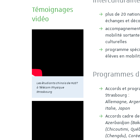
Interculturalit
Témoignages
plus de 20 nation
vidéo
échanges et déco
accompagnement a
mobilité sortante
culturelles
programme spécif
élèves en mobili
Programmes d'
Les étudiants chinois de HUST
à Télécom Physique
Accords et progr
Strasbourg
Strasbourg :
Allemagne, Argent
Italie,
Japon
Accords cadre de 
Azerbaidjan (Bak
(Chicoutimi,
Québ
(Chengdu), Corée