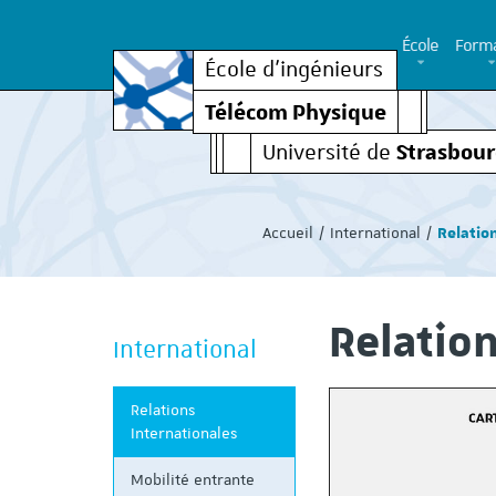
École
Forma
École d’ingénieurs
Télécom Physique
Strasbou
Université de
Vous
êtes
Accueil
International
Relatio
ici
:
Relation
International
Relations
Internationales
Mobilité entrante
ent de sortir, découvrez
Modalités d'admission