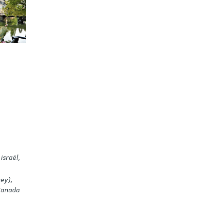
Israël,
ney),
 Canada