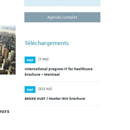
Agenda complet
Téléchargements
(7 Mo)
PDF
International program IT for healthcare
brochure – Montreal
(522 Ko)
PDF
BENKE HUST / Master IRIV brochure
eurs