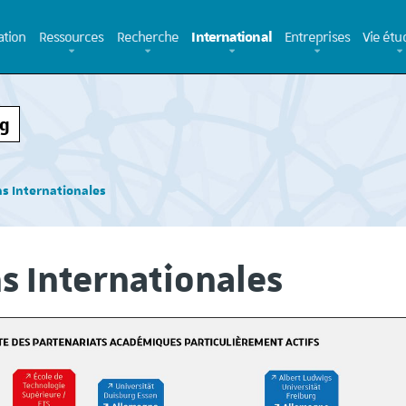
tion
Ressources
Recherche
International
Entreprises
Vie étu
rg
ns Internationales
s Internationales
NOUVEAU ! le 11 juin le CMT
NOUVEAU ! le 11 juin