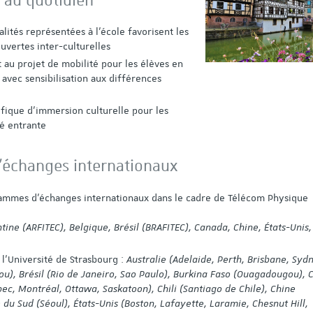
é au quotidien
alités représentées à l’école favorisent les
uvertes inter-culturelles
u projet de mobilité pour les élèves en
 avec sensibilisation aux différences
ique d'immersion culturelle pour les
té entrante
échanges internationaux
ammes d’échanges internationaux dans le cadre de Télécom Physique
ine (ARFITEC), Belgique, Brésil (BRAFITEC), Canada, Chine, États-Unis, 
l'Université de Strasbourg :
Australie (Adelaide, Perth, Brisbane, Syd
ou), Brésil (Rio de Janeiro, Sao Paulo), Burkina Faso (Ouagadougou),
ec, Montréal, Ottawa, Saskatoon), Chili (Santiago de Chile), Chine
 du Sud (Séoul), É
tats-Unis (Boston, Lafayette, Laramie, Chesnut Hill,