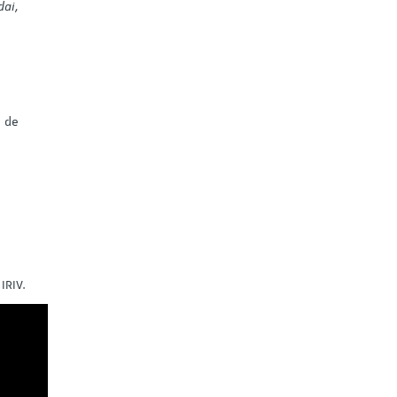
dai,
e de
IRIV.