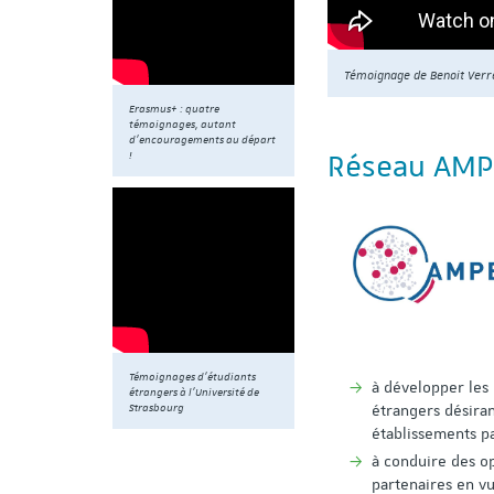
Témoignage de Benoit Verr
Erasmus+ : quatre
témoignages, autant
d’encouragements au départ
!
Réseau AMP
Témoignages d’étudiants
à développer les 
étrangers à l’Université de
Strasbourg
étrangers désiran
établissements pa
à conduire des o
partenaires en v