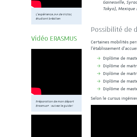
Gainesville, Syr
Tokyo), Mexique 
L'expérience JAA de Victor,
étudiant brésilien
Possibilité de
Vidéo ERASMUS
Certaines mobilités per
l'établissement d'accuei
Diplôme de master
Diplôme de maitr
Diplôme de maitr
Diplôme de maste
Diplôme de maste
Selon le cursus ingénieu
Préparation de mon départ
Erasmus+ : suivez le guide !