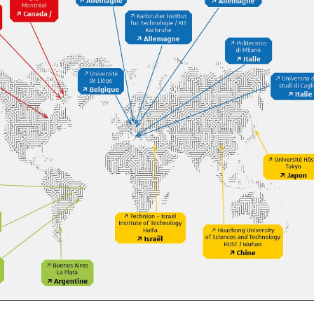
propose une préparation aux
propose une prépara
épreuves
épreuves
Participez à un Live Discord de
Participez à un Live Discor
préparation aux épreuves orales le
préparation aux épreuves 
11 juin de 18h à 19h30 ! Cliquer ici
11 juin de 18h à 19h30 ! Cli