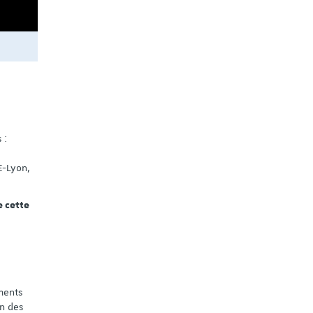
 :
E-Lyon,
e cette
ments
on des