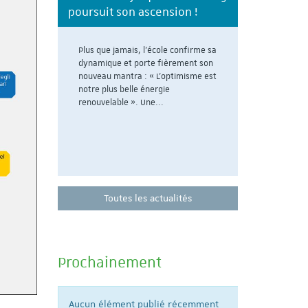
tion aux
poursuit son ascension !
TPS se disti
d'étudiantes
Plus que jamais, l'école confirme sa
supérieur à 
dynamique et porte fièrement son
d de
nouveau mantra : « L’optimisme est
orales le
notre plus belle énergie
quer ici
renouvelable ». Une...
Toutes les actualités
Prochainement
Aucun élément publié récemment