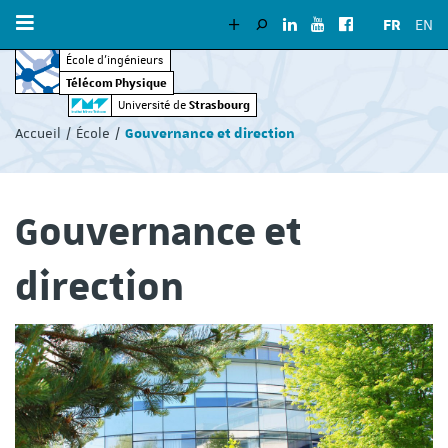
FR
EN
École d’ingénieurs
Télécom Physique
Vous
Strasbourg
Université de
êtes
Accueil
École
Gouvernance et direction
ici
:
Gouvernance et
direction